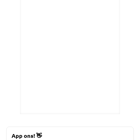
App ons!
👋