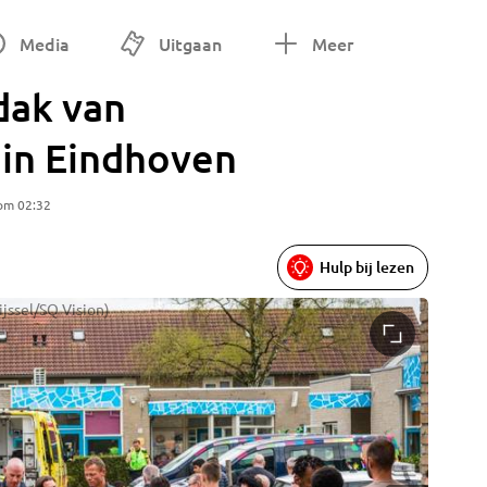
Media
Uitgaan
Meer
dak van
 in Eindhoven
 om 02:32
Hulp bij lezen
ijssel/SQ Vision)
De traum