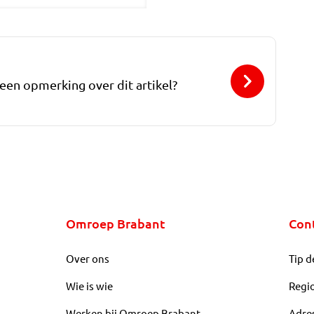
 een opmerking over dit artikel?
Omroep Brabant
Con
Over ons
Tip d
Wie is wie
Regi
Werken bij Omroep Brabant
Adre