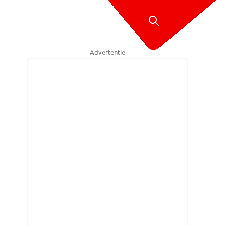
Advertentie
ahelikopter landde in een speeltuintje.