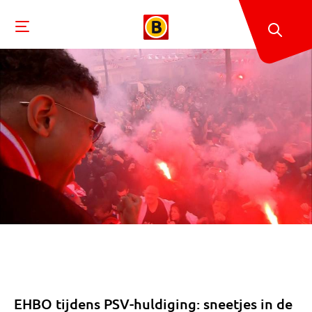
EHBO tijdens PSV-huldiging: sneetjes in de