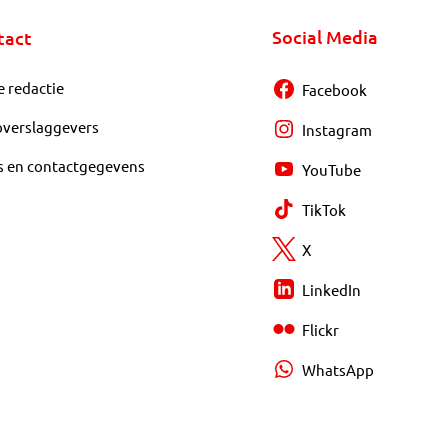
Social Media
tact
e redactie
Facebook
overslaggevers
Instagram
s en contactgegevens
YouTube
TikTok
X
LinkedIn
Flickr
WhatsApp