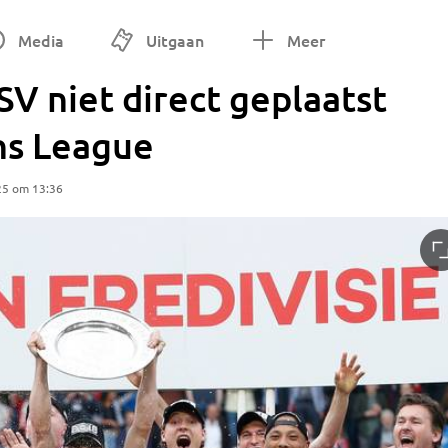
Media
Uitgaan
Meer
V niet direct geplaatst
ns League
25 om 13:36