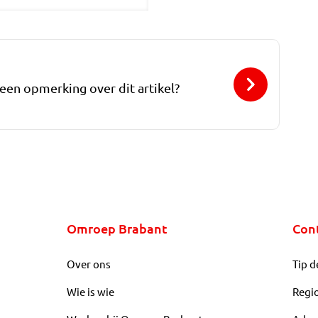
 een opmerking over dit artikel?
Omroep Brabant
Con
Over ons
Tip d
Wie is wie
Regi