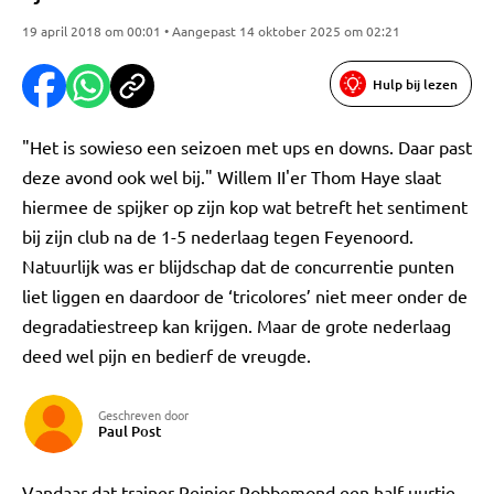
19 april 2018 om 00:01 • Aangepast 14 oktober 2025 om 02:21
Hulp bij lezen
"Het is sowieso een seizoen met ups en downs. Daar past
deze avond ook wel bij." Willem II'er Thom Haye slaat
hiermee de spijker op zijn kop wat betreft het sentiment
bij zijn club na de 1-5 nederlaag tegen Feyenoord.
Natuurlijk was er blijdschap dat de concurrentie punten
liet liggen en daardoor de ‘tricolores’ niet meer onder de
degradatiestreep kan krijgen. Maar de grote nederlaag
deed wel pijn en bedierf de vreugde.
Geschreven door
Paul Post
Vandaar dat trainer Reinier Robbemond een half uurtje