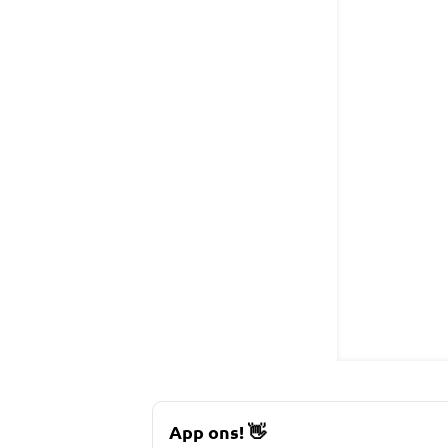
App ons!
👋