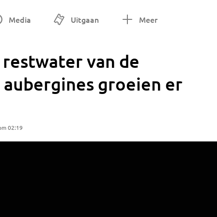
Media
Uitgaan
Meer
 restwater van de
e aubergines groeien er
 om 02:19