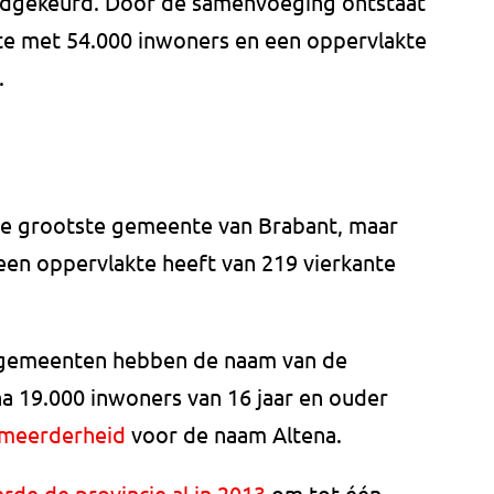
gekeurd. Door de samenvoeging ontstaat
te met 54.000 inwoners en een oppervlakte
.
de grootste gemeente van Brabant, maar
en oppervlakte heeft van 219 vierkante
 gemeenten hebben de naam van de
na 19.000 inwoners van 16 jaar en ouder
 meerderheid
voor de naam Altena.
rde de provincie al in 2013
om tot één