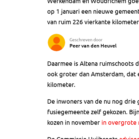
Werkendam en Woudrichem goed
op 1 januari een nieuwe gemeen
van ruim 226 vierkante kilometer
Geschreven door
Peer van den Heuvel
Daarmee is Altena ruimschoots 
ook groter dan Amsterdam, dat e
kilometer.
De inwoners van de nu nog drie
fusiegemeente zelf gekozen. Bij
kozen in november
in overgrote
De Commissie Huijbregts
advisee