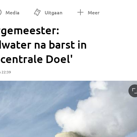
Media
Uitgaan
Meer
urgemeester:
water na barst in
centrale Doel'
m 22:39