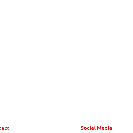
Social Media
tact