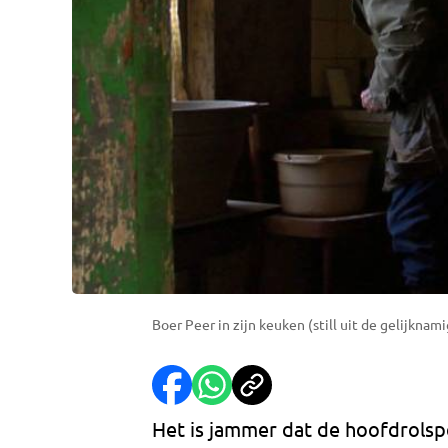
Boer Peer in zijn keuken (still uit de gelijkna
Het is jammer dat de hoofdrolsp