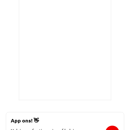
App ons!
👋