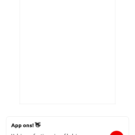
App ons!
👋