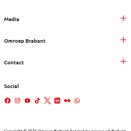
Media
Omroep Brabant
Contact
Social
Copyright
©
2026
Omroep Brabant: het laatste nieuws uit Brabant,