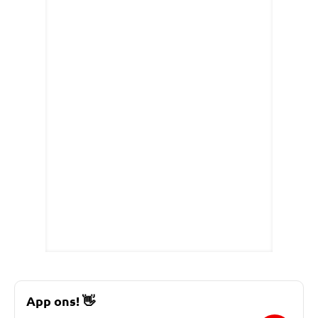
App ons!
👋