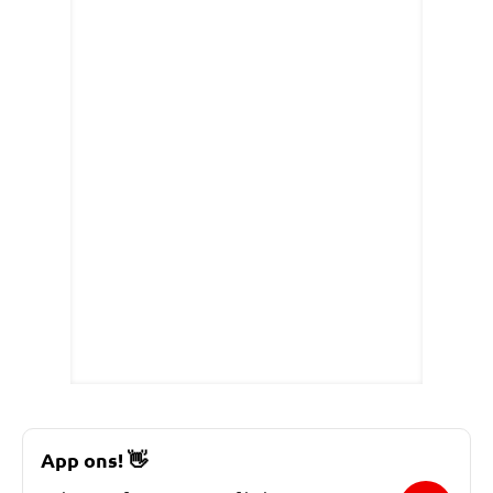
App ons!
👋