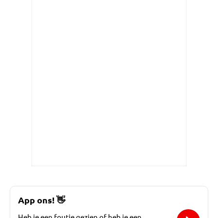
App ons!
👋
Heb je een foutje gezien of heb je een