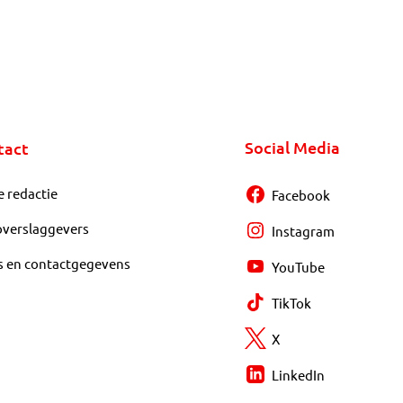
Social Media
tact
e redactie
Facebook
overslaggevers
Instagram
s en contactgegevens
YouTube
TikTok
X
LinkedIn