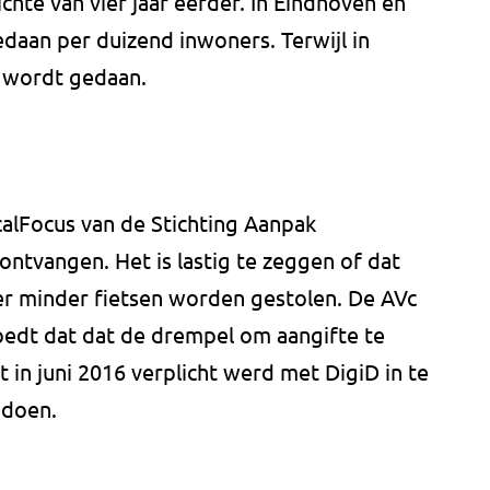
ichte van vier jaar eerder. In Eindhoven en
daan per duizend inwoners. Terwijl in
e wordt gedaan.
LocalFocus van de Stichting Aanpak
 ontvangen. Het is lastig te zeggen of dat
er minder fietsen worden gestolen. De AVc
moedt dat dat de drempel om aangifte te
in juni 2016 verplicht werd met DigiD in te
t doen.