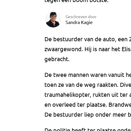
Geschreven door
Sandra Kagie
De bestuurder van de auto, een 2
zwaargewond. Hij is naar het Eli
gebracht.
De twee mannen waren vanuit he
toen ze van de weg raakten. Div
traumahelikopter, rukten uit ter a
en overleed ter plaatse. Brand
De bestuurder liep onder meer 
De politie heeft ter plaatse onde