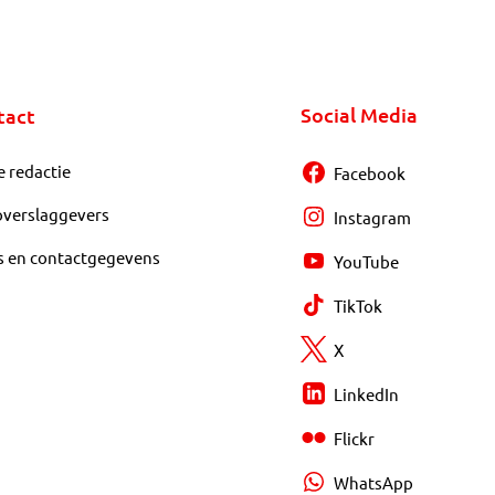
Social Media
tact
e redactie
Facebook
overslaggevers
Instagram
s en contactgegevens
YouTube
TikTok
X
LinkedIn
Flickr
WhatsApp