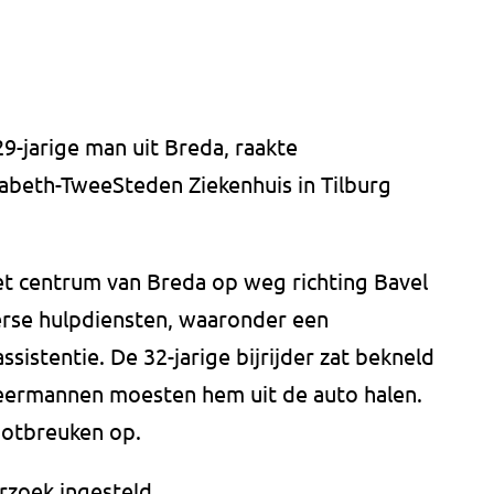
9-jarige man uit Breda, raakte
sabeth-TweeSteden Ziekenhuis in Tilburg
t centrum van Breda op weg richting Bavel
erse hulpdiensten, waaronder een
ssistentie. De 32-jarige bijrijder zat bekneld
weermannen moesten hem uit de auto halen.
botbreuken op.
rzoek ingesteld.