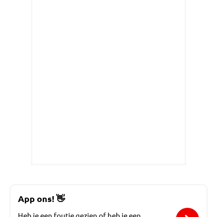
App ons!
👋
Heb je een foutje gezien of heb je een