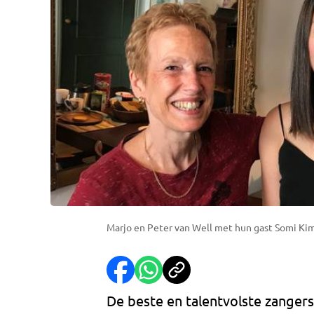
Marjo en Peter van Well met hun gast Somi Ki
De beste en talentvolste zanger