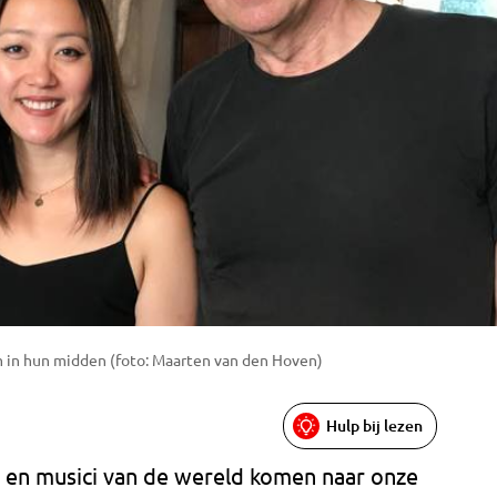
m in hun midden (foto: Maarten van den Hoven)
Hulp bij lezen
s en musici van de wereld komen naar onze