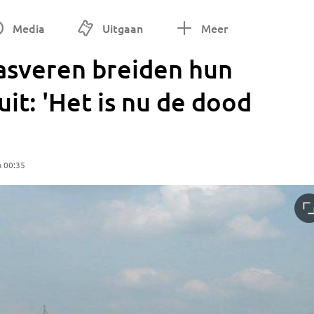
Media
Uitgaan
Meer
asveren breiden hun
it: 'Het is nu de dood
m 00:35