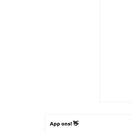
App ons!
👋