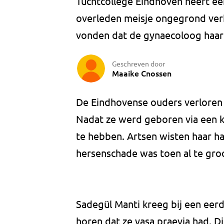
Tuchtcollege Eindhoven heeft ee
overleden meisje ongegrond ver
vonden dat de gynaecoloog haar
Geschreven door
Maaike Cnossen
De Eindhovense ouders verloren 
Nadat ze werd geboren via een k
te hebben. Artsen wisten haar h
hersenschade was toen al te groo
Sadegül Manti kreeg bij een eer
horen dat ze vasa praevia had. Di