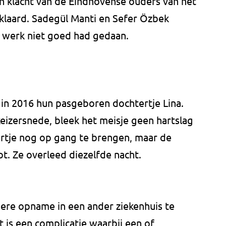
n klacht van de Eindhovense ouders van het
klaard. Sadegül Manti en Sefer Özbek
 werk niet goed had gedaan.
in 2016 hun pasgeboren dochtertje Lina.
eizersnede, bleek het meisje geen hartslag
artje nog op gang te brengen, maar de
t. Ze overleed diezelfde nacht.
dere opname in een ander ziekenhuis te
t is een complicatie waarbij een of