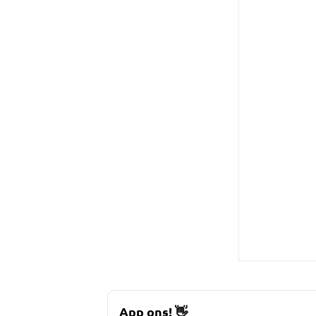
App ons!
👋