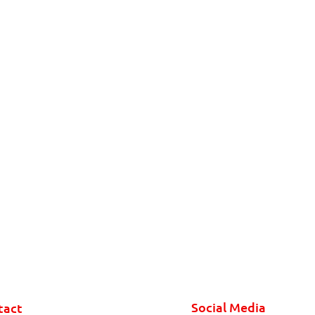
Social Media
tact