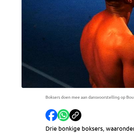
Boksers doen mee aan dansvoorstelling op Bou
Drie bonkige boksers, waaronde