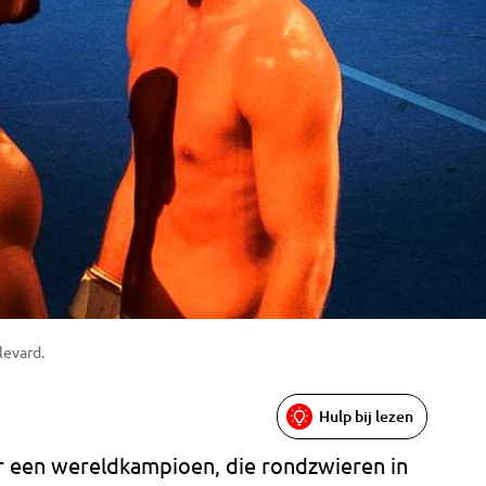
levard.
Hulp bij lezen
r een wereldkampioen, die rondzwieren in