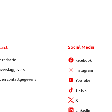
Social Media
tact
e redactie
Facebook
overslaggevers
Instagram
s en contactgegevens
YouTube
TikTok
X
LinkedIn