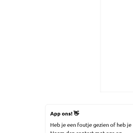
App ons!
👋
Heb je een foutje gezien of heb je
Neem dan contact met ons op.