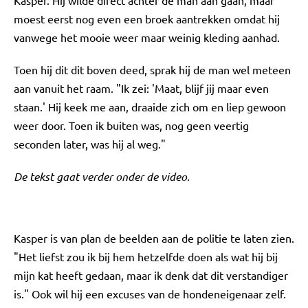
Kasper. Hij wilde direct achter de man aan gaan, maar
moest eerst nog even een broek aantrekken omdat hij
vanwege het mooie weer maar weinig kleding aanhad.
Toen hij dit dit boven deed, sprak hij de man wel meteen
aan vanuit het raam. "Ik zei: 'Maat, blijf jij maar even
staan.' Hij keek me aan, draaide zich om en liep gewoon
weer door. Toen ik buiten was, nog geen veertig
seconden later, was hij al weg."
De tekst gaat verder onder de video.
Kasper is van plan de beelden aan de politie te laten zien.
"Het liefst zou ik bij hem hetzelfde doen als wat hij bij
mijn kat heeft gedaan, maar ik denk dat dit verstandiger
is." Ook wil hij een excuses van de hondeneigenaar zelf.