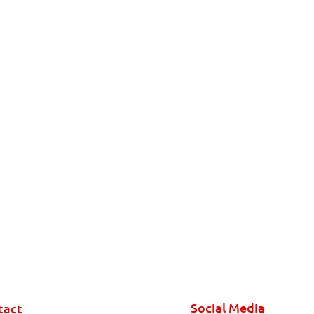
Social Media
tact