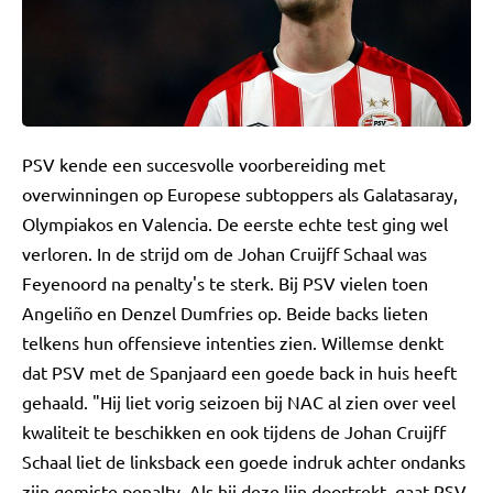
PSV kende een succesvolle voorbereiding met
overwinningen op Europese subtoppers als Galatasaray,
Olympiakos en Valencia. De eerste echte test ging wel
verloren. In de strijd om de Johan Cruijff Schaal was
Feyenoord na penalty's te sterk. Bij PSV vielen toen
Angeliño en Denzel Dumfries op. Beide backs lieten
telkens hun offensieve intenties zien. Willemse denkt
dat PSV met de Spanjaard een goede back in huis heeft
gehaald. "Hij liet vorig seizoen bij NAC al zien over veel
kwaliteit te beschikken en ook tijdens de Johan Cruijff
Schaal liet de linksback een goede indruk achter ondanks
zijn gemiste penalty. Als hij deze lijn doortrekt, gaat PSV