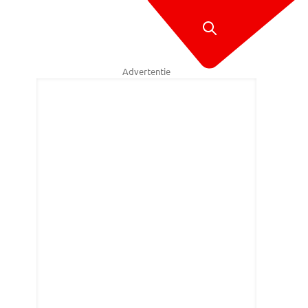
Advertentie
 ontstond tijdens het vullen van gasflessen (Foto: Toby de Kort)