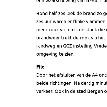
een waarschuwing via NL-Alert u
Rond half zes leek de brand zo g
zes uur waren er flinke vlammen
meer rook vrij en is de stank di
brandweer trekt de rook via he
randweg en GGZ instelling Vreder
omgeving te zien.
File
Door het afsluiten van de A4 onts
beide richtingen. Na dertig minu
verkeer. Ook in de stad Bergen o