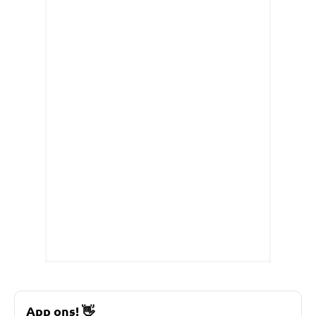
App ons!
👋