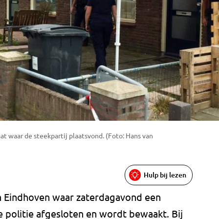
t waar de steekpartij plaatsvond. (Foto: Hans van
Hulp bij lezen
in Eindhoven waar zaterdagavond een
e politie afgesloten en wordt bewaakt. Bij