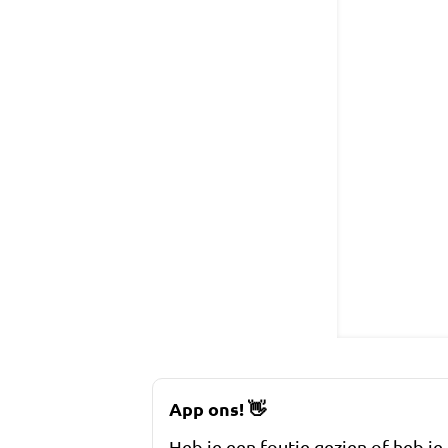
App ons!
👋
Heb je een foutje gezien of heb je