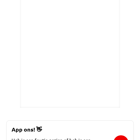
App ons!
👋