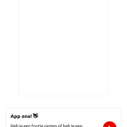
App ons!
👋
Heb je een foutje gezien of heb je een