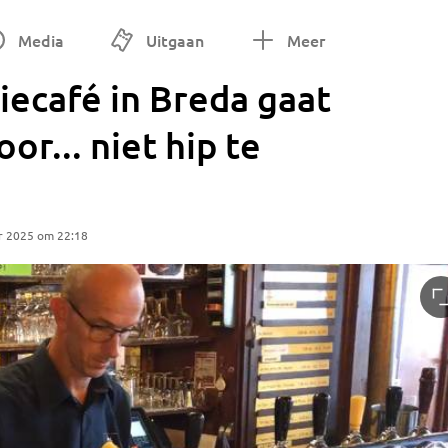
Media
Uitgaan
Meer
liecafé in Breda gaat
or... niet hip te
r 2025 om 22:18