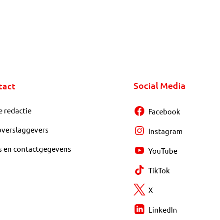
Social Media
tact
e redactie
Facebook
overslaggevers
Instagram
s en contactgegevens
YouTube
TikTok
X
LinkedIn