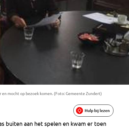
ter en mocht op bezoek komen. (Foto: Gemeente Zundert)
Hulp bij lezen
as buiten aan het spelen en kwam er toen