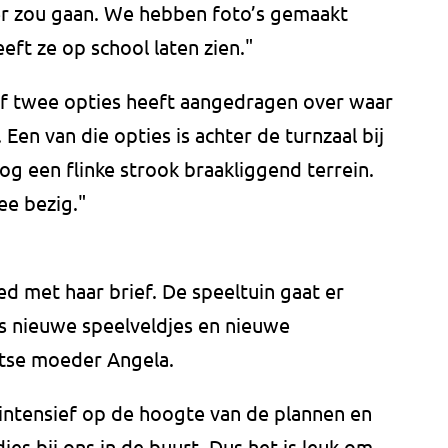
er zou gaan. We hebben foto’s gemaakt
eft ze op school laten zien."
rief twee opties heeft aangedragen over waar
en van die opties is achter de turnzaal bij
og een flinke strook braakliggend terrein.
ee bezig."
ed met haar brief. De speeltuin gaat er
us nieuwe speelveldjes en nieuwe
rotse moeder Angela.
 intensief op de hoogte van de plannen en
es bij ons in de buurt. Dus het is leuk om