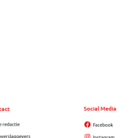
Social Media
tact
e redactie
Facebook
overslaggevers
Instagram