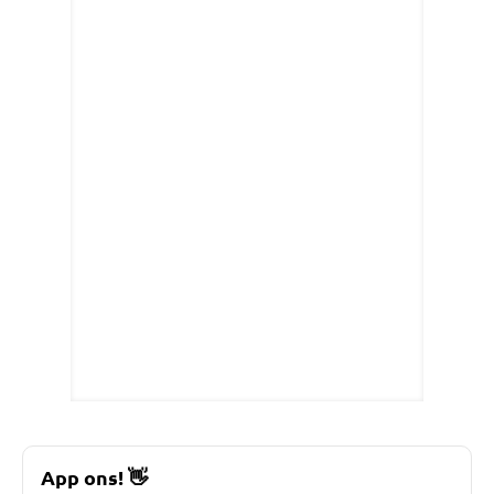
App ons!
👋