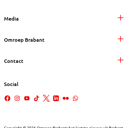
Media
Omroep Brabant
Contact
Social
Copyright
©
2026
Omroep Brabant: het laatste nieuws uit Brabant,