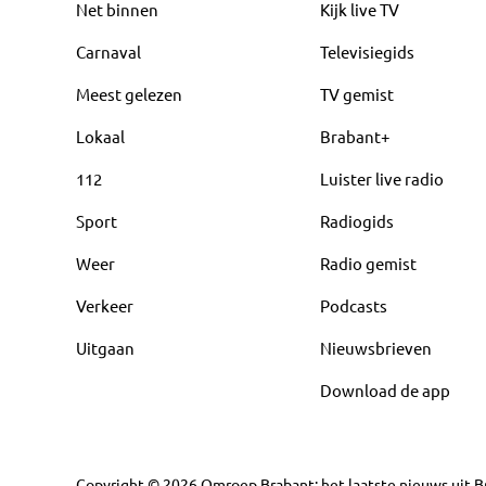
Net binnen
Kijk live TV
Carnaval
Televisiegids
Meest gelezen
TV gemist
Lokaal
Brabant+
112
Luister live radio
Sport
Radiogids
Weer
Radio gemist
Verkeer
Podcasts
Uitgaan
Nieuwsbrieven
Download de app
Copyright
©
2026
Omroep Brabant: het laatste nieuws uit Br