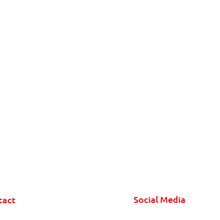
Social Media
tact