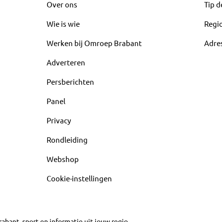
Over ons
Tip d
Wie is wie
Regi
Werken bij Omroep Brabant
Adre
Adverteren
Persberichten
Panel
Privacy
Rondleiding
Webshop
Cookie-instellingen
abant, sport en informatie uit jouw regio.