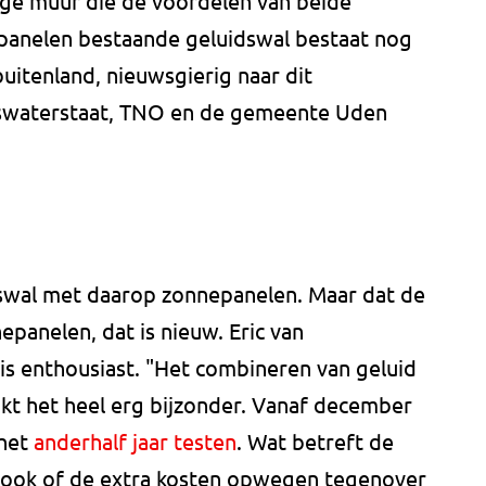
oge muur die de voordelen van beide
epanelen bestaande geluidswal bestaat nog
buitenland, nieuwsgierig naar dit
kswaterstaat, TNO en de gemeente Uden
dswal met daarop zonnepanelen. Maar dat de
epanelen, dat is nieuw. Eric van
is enthousiast. "Het combineren van geluid
t het heel erg bijzonder. Vanaf december
 het
anderhalf jaar testen
. Wat betreft de
r ook of de extra kosten opwegen tegenover