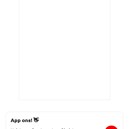
App ons!
👋