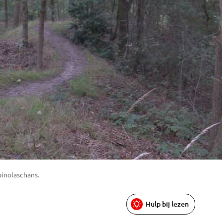
inolaschans.
Hulp bij lezen