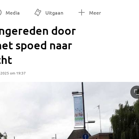
Media
Uitgaan
Meer
angereden door
met spoed naar
cht
 2025 om 19:37