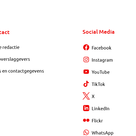
Social Media
tact
e redactie
Facebook
overslaggevers
Instagram
s en contactgegevens
YouTube
TikTok
X
LinkedIn
Flickr
WhatsApp