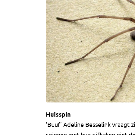
Huisspin
'Buuf' Adeline Besselink vraagt z
spinnen met hun gifkaken niet d