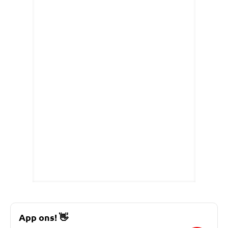
App ons!
👋