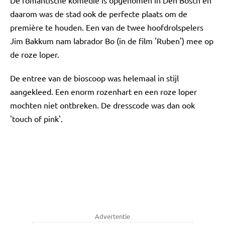
De romantische komedie is opgenomen in Den Bosch en
daarom was de stad ook de perfecte plaats om de
première te houden. Een van de twee hoofdrolspelers
Jim Bakkum nam labrador Bo (in de film 'Ruben') mee op
de roze loper.
De entree van de bioscoop was helemaal in stijl
aangekleed. Een enorm rozenhart en een roze loper
mochten niet ontbreken. De dresscode was dan ook
'touch of pink'.
Advertentie