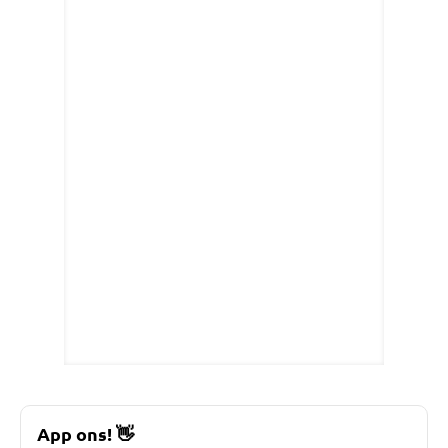
App ons!
👋