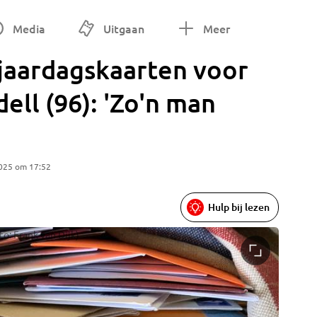
Media
Uitgaan
Meer
jaardagskaarten voor
dell (96): 'Zo'n man
025 om 17:52
Hulp bij lezen
to: Frank van Dijk)
Eén van d