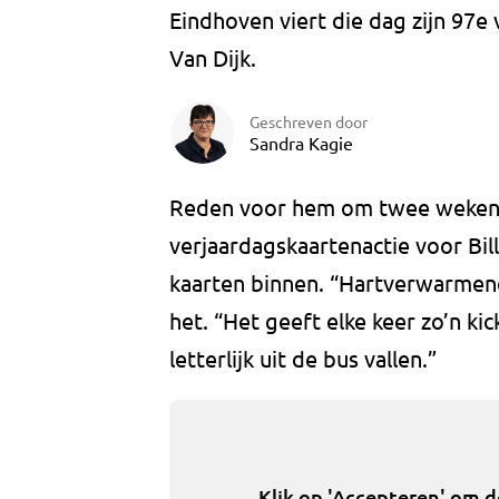
Eindhoven viert die dag zijn 97e 
Van Dijk.
Geschreven door
Sandra Kagie
Reden voor hem om twee weken 
verjaardagskaartenactie voor Bill
kaarten binnen. “Hartverwarmend
het. “Het geeft elke keer zo’n k
letterlijk uit de bus vallen.”
Klik op 'Accepteren' om 