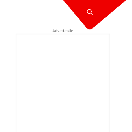
Advertentie
e felicitaties voor Bill Pendell. (Foto: Frank van Dijk)