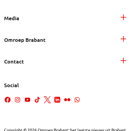
Media
Omroep Brabant
Contact
Social
Copyright
©
2026
Omroep Brabant: het laatste nieuws uit Brabant,