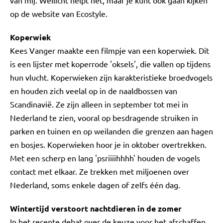
van mij. Wellicht helpt het, maar je kunt ook gaan kijken
op de website van Ecostyle.
Koperwiek
Kees Vanger maakte een filmpje van een koperwiek. Dit
is een lijster met koperrode 'oksels', die vallen op tijdens
hun vlucht. Koperwieken zijn karakteristieke broedvogels
en houden zich veelal op in de naaldbossen van
Scandinavië. Ze zijn alleen in september tot mei in
Nederland te zien, vooral op besdragende struiken in
parken en tuinen en op weilanden die grenzen aan hagen
en bosjes. Koperwieken hoor je in oktober overtrekken.
Met een scherp en lang 'psriiiihhhh' houden de vogels
contact met elkaar. Ze trekken met miljoenen over
Nederland, soms enkele dagen of zelfs één dag.
Wintertijd verstoort nachtdieren in de zomer
In het recente debat over de keuze voor het afschaffen