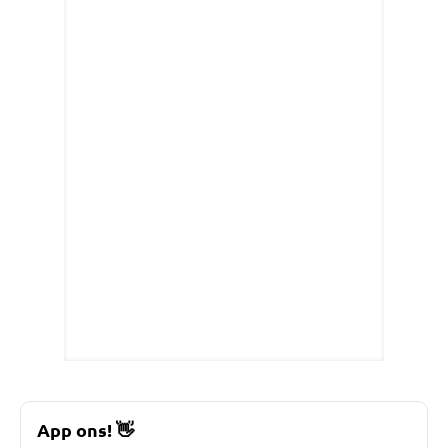
App ons!
👋